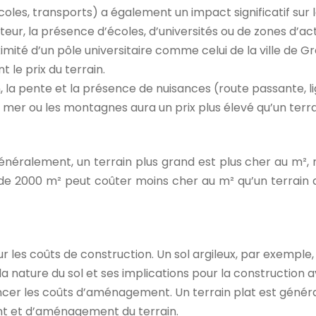
es, transports) a également un impact significatif sur le
ur, la présence d’écoles, d’universités ou de zones d’ac
oximité d’un pôle universitaire comme celui de la ville de
 le prix du terrain.
on, la pente et la présence de nuisances (route passante, li
 mer ou les montagnes aura un prix plus élevé qu’un terra
Généralement, un terrain plus grand est plus cher au m², 
n de 2000 m² peut coûter moins cher au m² qu’un terrain
ur les coûts de construction. Un sol argileux, par exempl
 la nature du sol et ses implications pour la construction 
encer les coûts d’aménagement. Un terrain plat est génér
nt et d’aménagement du terrain.